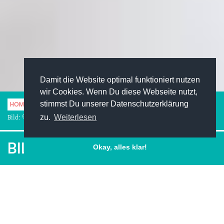
Damit die Website optimal funktioniert nutzen
wir Cookies. Wenn Du diese Webseite nutzt,
stimmst Du unserer Datenschutzerklärung
HOME
ARBEITGEBER ENTDECKEN
BILLA AG
zu.
Weiterlesen
Bild: © iStockphoto / Zephyr18
BILLA AG
Okay, alles klar!
Facebook
Pinterest
Twitter
LinkedIn
XING