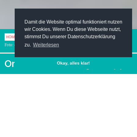
Damit die Website optimal funktioniert nutzen
wir Cookies. Wenn Du diese Webseite nutzt,
stimmst Du unserer Datenschutzerklärung
HOME
KARRIERE
BEWERBUNG
ONLINE-BEWERBUNG: 10 TIPPS
zu.
Weiterlesen
Foto: damircudic - istock.com
Online-Bewerbung: 10 Tipps
Okay, alles klar!
Facebook
Pinterest
Twitter
LinkedIn
XING