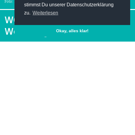
Foto: HRAUN - istock.com
stimmst Du unserer Datenschutzerklärung
zu.
Weiterlesen
WG, Studentenheim oder
Wohnung?
Okay, alles klar!
Facebook
Pinterest
Twitter
LinkedIn
XING
INHALTSVERZEICHNIS
[
]
Option 1: Wohnung und WG