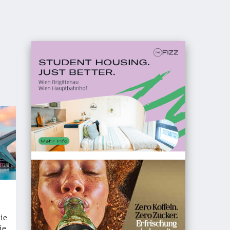
ie
ie