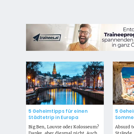
5 Geheimtipps für einen
5 Gehei
Städtetrip in Europa
Sommer
Big Ben, Louvre oder Kolosseum?
Absurd t
Danke, aber diesmal nicht. Auch
Strände,