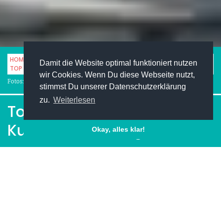
HOME
STUDENTENLEBEN
REISEN
Damit die Website optimal funktioniert nutzen
TOP TIPPS FÜR EINEN KURZURLAUB IN PRAG
wir Cookies. Wenn Du diese Webseite nutzt,
Fotos: (c) iStock.com/FilippoBacci
stimmst Du unserer Datenschutzerklärung
zu.
Weiterlesen
Top Tipps für einen
Kurzurlaub in Prag
Okay, alles klar!
Facebook
Pinterest
Twitter
LinkedIn
XING