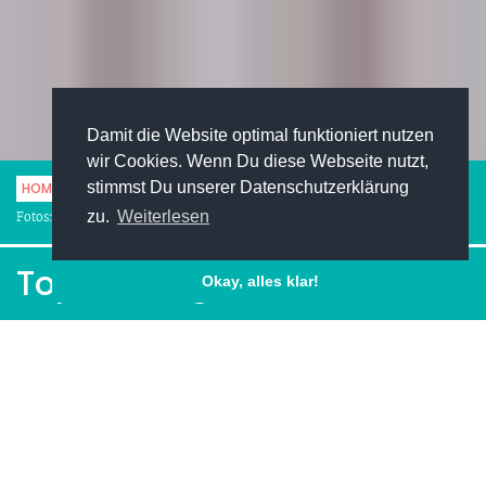
Damit die Website optimal funktioniert nutzen
wir Cookies. Wenn Du diese Webseite nutzt,
stimmst Du unserer Datenschutzerklärung
HOME
STUDENTENLEBEN
BÜCHER
TOP TEN JUGENDROMANE
zu.
Weiterlesen
Fotos: (c) iStock.com/Halfpoint
Top Ten Jugendromane
Okay, alles klar!
Facebook
Pinterest
Twitter
LinkedIn
XING