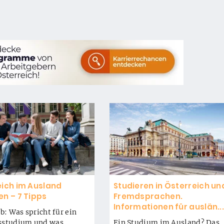
eich im Ausland
Studieren in Österreich un
en – 7 Tipps
Fremdsprachen.
Informationen für auslän..
b: Was spricht für ein
sstudium und was
Ein Studium im Ausland? Das