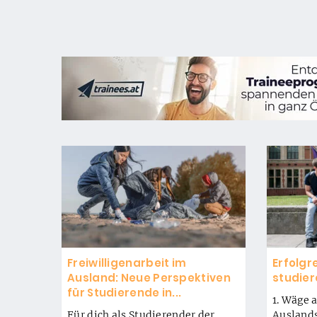
Freiwilligenarbeit im
Erfolgr
Ausland: Neue Perspektiven
studier
für Studierende in...
1. Wäge a
Für dich als Studierender der
Ausland