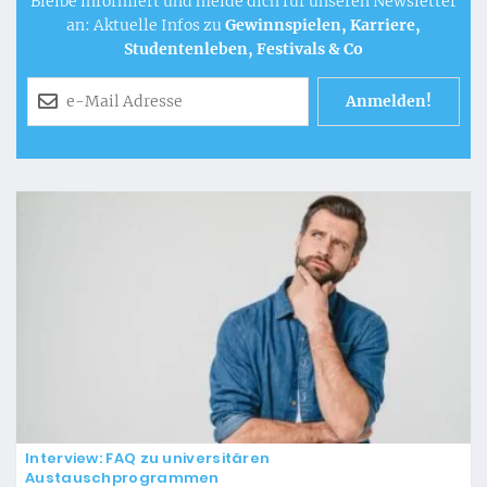
Bleibe informiert und melde dich für unseren Newsletter
an: Aktuelle Infos zu
Gewinnspielen, Karriere,
Studentenleben, Festivals & Co
Interview: FAQ zu universitären
Austauschprogrammen