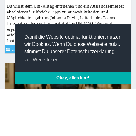
Du willst dem Uni-Alltag entfliehen und ein Auslandssemester
absolvieren? Hilfreiche Tipps zu Auswahlkriterien und
Möglichkeiten gab uns Johanna Pavlu, Leiterin des Teams
Internationales der Universität Wien.UNIMAG: Wie sieht
eigentlich der Auswahlprozess aus?Johanna Pavlu: Die Auswahl
erfolgt je nach Mobilitätsprogramm entweder am jeweiligen
Damit die Website optimal funktioniert nutzen
Institut, oder durch eine Kommission mit F...
[weiterlesen]
wir Cookies. Wenn Du diese Webseite nutzt,
UNINEWS
stimmst Du unserer Datenschutzerklärung
zu.
Weiterlesen
Okay, alles klar!