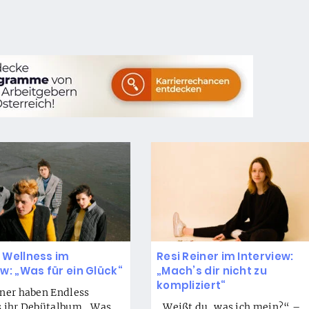
 Wellness im
Resi Reiner im Interview:
ew: „Was für ein Glück“
„Mach’s dir nicht zu
kompliziert“
ner haben Endless
s ihr Debütalbum „Was
„Weißt du, was ich mein?“ –