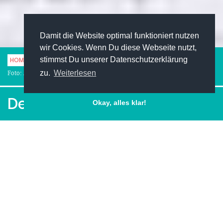
Damit die Website optimal funktioniert nutzen
wir Cookies. Wenn Du diese Webseite nutzt,
stimmst Du unserer Datenschutzerklärung
HOME
KARRIERE
BEWERBUNG
DER LEBENSLAUF
zu.
Weiterlesen
Foto: AndreyPopov - istock.com
Der Lebenslauf
Okay, alles klar!
Facebook
Pinterest
Twitter
LinkedIn
XING