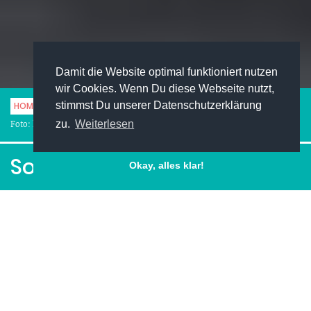
Damit die Website optimal funktioniert nutzen
wir Cookies. Wenn Du diese Webseite nutzt,
stimmst Du unserer Datenschutzerklärung
HOME
KARRIERE
SOFT SKILLS
SOFT SKILLS TRAINIEREN
zu.
Weiterlesen
Foto: kupicoo - istock.com
Soft Skills trainieren
Okay, alles klar!
Facebook
Pinterest
Twitter
LinkedIn
XING