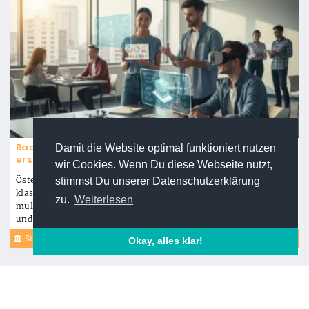
Bachelorarbeit Alternativen 2026: Diese neuen Wege
Damit die Website optimal funktioniert nutzen
ersetzen die kla...
wir Cookies. Wenn Du diese Webseite nutzt,
Österreichische Unis bieten immer mehr Alternativen zur
stimmst Du unserer Datenschutzerklärung
klassischen Bachelorarbeit. Von Startup-Gründungen bis zu
zu.
Weiterlesen
multimedialen Projekten – diese neuen Formate sind praxisnäher
und bei Arbeitgebern beliebter.
Studieren In Österreich
Okay, alles klar!