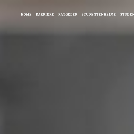
HOME
KARRIERE
RATGEBER
STUDENTENHEIME
STUDE