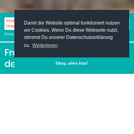
HOME
STUDENTENLEBEN
FITNESS & SPORT
Damit die Website optimal funktioniert nutzen
FRANKREICH, DER GASTGEBER DER FUSSBALL-EM
wir Cookies. Wenn Du diese Webseite nutzt,
Fotos: iStock.com
stimmst Du unserer Datenschutzerklärung
zu.
Weiterlesen
Frankreich, der Gastgeber
der Fußball-EM
Okay, alles klar!
Facebook
Pinterest
Twitter
LinkedIn
XING