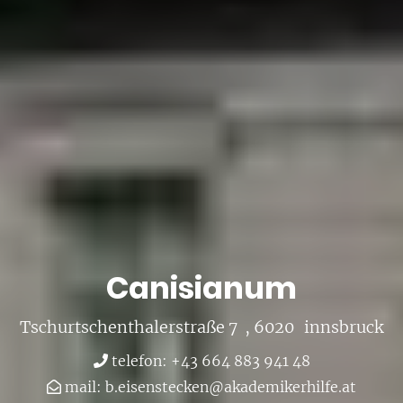
Ca­ni­sia­num
Tschurt­schentha­ler­stra­ße 7
, 6020
inns­bruck
te­le­fon: +43 664 883 941 48
mail:
b.​eisenste­cken@​aka​demi​kerh​ilfe.​at