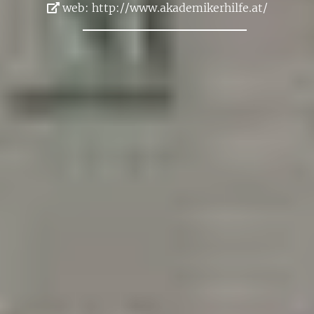
web:
http://​www.​aka​demi​kerh​ilfe.​at/