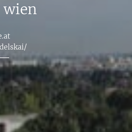
0
wien
.​at
dels​kai/