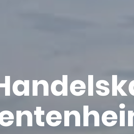
an­dels­k
en­ten­he