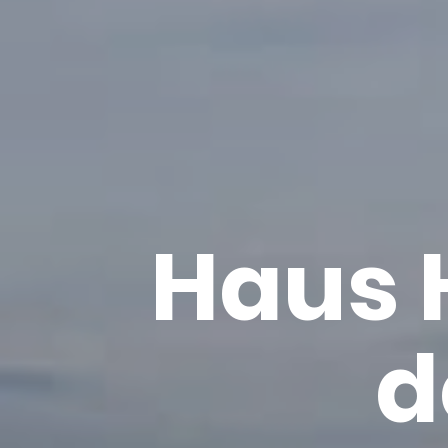
Haus H
d