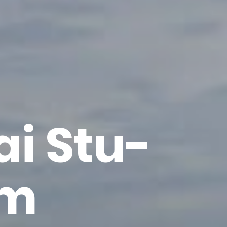
ai Stu­
im