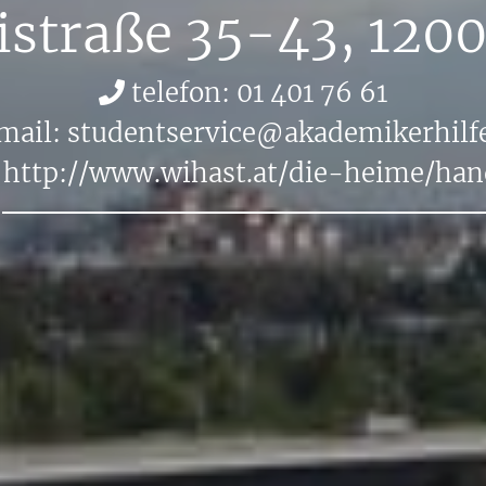
i­stra­ße 35-43
, 120
te­le­fon: 01 401 76 61
mail:
stu­dent­ser­vice@​aka​demi​kerh​ilfe
:
http://​www.​wihast.​at/​die-​heime/​han​