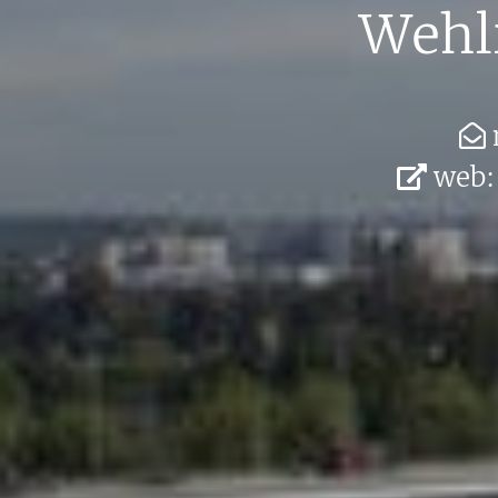
Weh­l
web