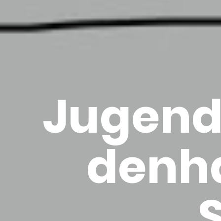
Ju­gend
den­h
S