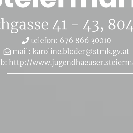
­th­gas­se 41 - 43
, 80
te­le­fon: 676 866 30010
mail:
ka­ro­li­ne.​bloder@​stmk.​gv.​at
b:
http://​www.​jug​endh​aeus​er.​ste​ierm​