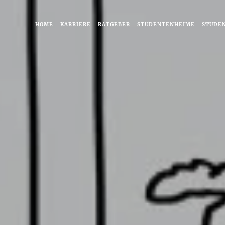
HOME
KARRIERE
RATGEBER
STUDENTENHEIME
STUDE