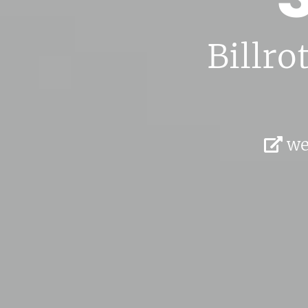
Bill­ro
we