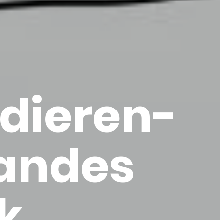
die­ren­
an­des
rk