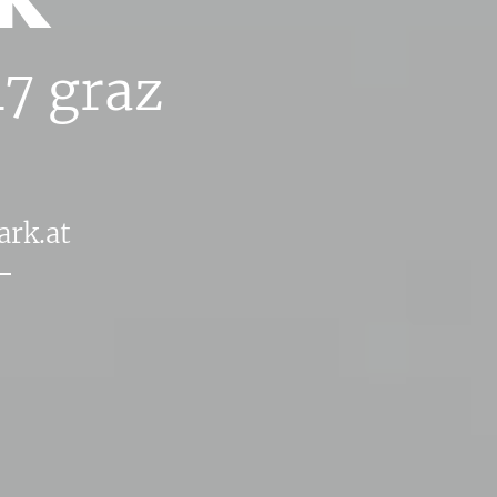
47
graz
ark.​at