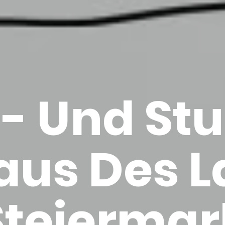
- Und Stu­
aus Des L
tei­er­ma