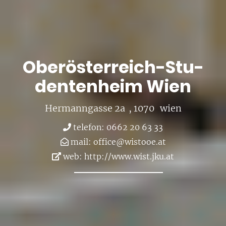
Ober­ös­ter­reich-Stu­
den­ten­heim Wien
Her­mann­gas­se 2a
, 1070
wien
te­le­fon: 0662 20 63 33
mail:
of­fice@​wistooe.​at
web:
http://​www.​wist.​jku.​at