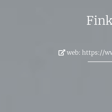
Fin­
web:
https://​ww