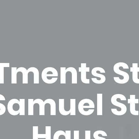
­ments St
a­mu­el S
Haus