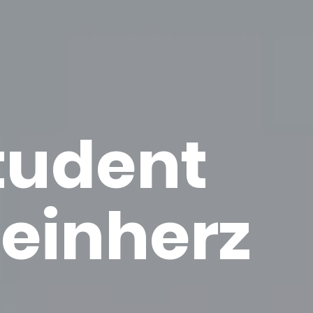
u­dent
tein­herz