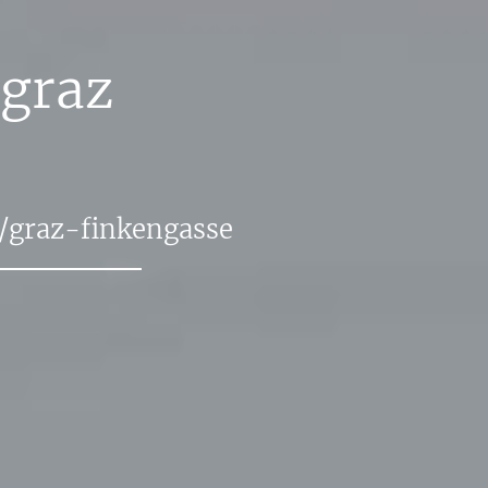
graz
​graz-​fin​keng​asse