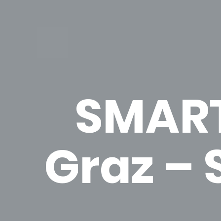
SMART
Graz – S