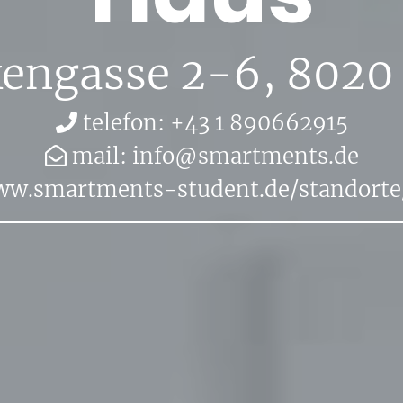
ken­gas­se 2-6
, 8020
te­le­fon: +43 1 890662915
mail:
in­fo@​sma​rtme​nts.​de
w.​sma​rtme​nts-​student.​de/​sta​ndor​te/