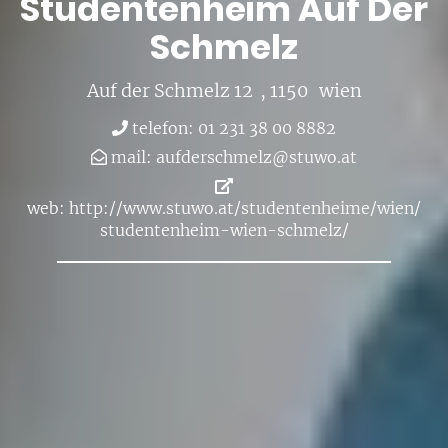
Stu­den­ten­heim Auf Der
Schmelz
Auf der Schmelz 12
, 1150
wien
te­le­fon: 01 231 38 00 8882
mail:
auf­der­schmelz@​stuwo.​at
web:
http://​www.​stuwo.​at/​stu​dent​enhe​ime/​wien/​
stu​dent​enhe​im-​wien-​schmelz/