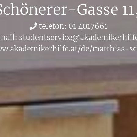
Schö­ne­rer-Gas­se 11
te­le­fon: 01 4017661
mail:
stu­dent­ser­vice@​aka​demi​kerh​ilfe
.​aka​demi​kerh​ilfe.​at/​de/​mat​thia​s-​s