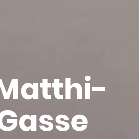
Mat­thi­
Gas­se