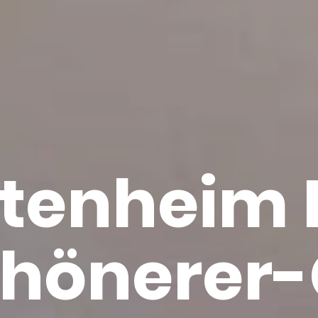
­ten­heim 
hö­ne­rer-