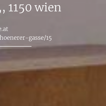
,
, 1150
wien
.​at
ch​oene​rer-​gasse/​15