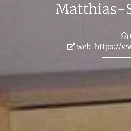
Mat­thi­as-
web:
https://​www