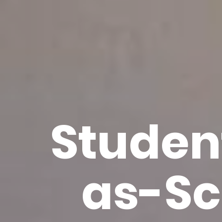
Stu­den
as-Sc