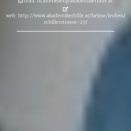
mail:
m.​altene­der@​aka​demi​kerh​ilfe.​at
web:
http://​www.​aka​demi​kerh​ilfe.​at/​heime/​leoben/​
sch​ille​rstr​asse-​27/