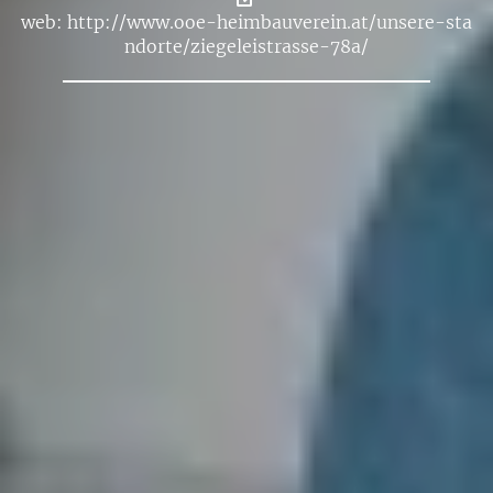
web:
http://​www.​ooe-​hei​mbau​vere​in.​at/​unsere-​sta​
ndor​te/​zie​gele​istr​asse-​78a/