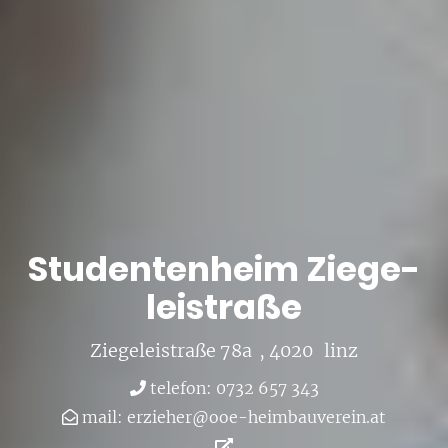
Stu­den­ten­heim Zie­ge­
leistra­ße
Zie­ge­leistra­ße 78a
, 4020
linz
te­le­fon: 0732 657 343
mail:
er­zie­her@​ooe-​hei​mbau​vere​in.​at