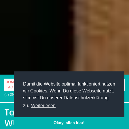
HOME
STUDENTENLEBEN
UNINEWS
Damit die Website optimal funktioniert nutzen
TAG DER OFFENEN TÜR AN DER WU WIEN
wir Cookies. Wenn Du diese Webseite nutzt,
(c) UNIMAG
stimmst Du unserer Datenschutzerklärung
zu.
Weiterlesen
Tag der offenen Tür an der
WU Wien
Okay, alles klar!