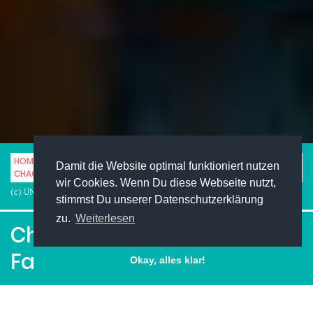
HOME
STUDENTENLEBEN
FASHION
Damit die Website optimal funktioniert nutzen
CHAOS, COUTURE AND CURLS – FASHION, FILM, FUN UND SO
wir Cookies. Wenn Du diese Webseite nutzt,
(c) UNIMAG
stimmst Du unserer Datenschutzerklärung
zu.
Weiterlesen
Chaos, Couture and Curls –
Fashion, Film, Fun und so
Okay, alles klar!