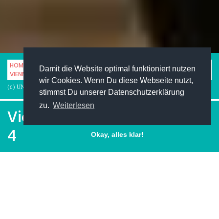
HOME
STUDENTENLEBEN
FASHION
Damit die Website optimal funktioniert nutzen
VIENNA FASHION WEEK – DAY 4
wir Cookies. Wenn Du diese Webseite nutzt,
(c) UNIMAG
stimmst Du unserer Datenschutzerklärung
zu.
Weiterlesen
Vienna Fashion Week – Day
4
Okay, alles klar!
Facebook
Pinterest
Twitter
LinkedIn
XING