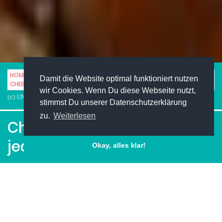
HOME
STUDENTENLEBEN
FITNESS & SPORT
Damit die Website optimal funktioniert nutzen
CHEERLEADING FÜR JEDERMANN/FRAU
wir Cookies. Wenn Du diese Webseite nutzt,
(c) UNIMAG
stimmst Du unserer Datenschutzerklärung
zu.
Weiterlesen
Cheerleading für
jedermann/frau
Okay, alles klar!
Facebook
Pinterest
Twitter
LinkedIn
XING