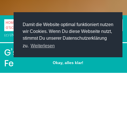
HOME
STUDENTENLEBEN
KOCHEN, ESSEN & LOKALE
Damit die Website optimal funktioniert nutzen
G’SCHMACKIGE BÄRLAUCH-FETA-MUFFINS
wir Cookies. Wenn Du diese Webseite nutzt,
(c) UNIMAG
stimmst Du unserer Datenschutzerklärung
zu.
Weiterlesen
G’schmackige Bärlauch-
Feta-Muffins
Okay, alles klar!
Facebook
Pinterest
Twitter
LinkedIn
XING