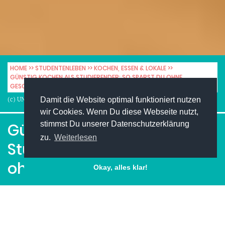
HOME
STUDENTENLEBEN
KOCHEN, ESSEN & LOKALE
GÜNSTIG KOCHEN ALS STUDIERENDER: SO SPARST DU OHNE
GESCHMACKSVERLUST
Damit die Website optimal funktioniert nutzen
(c) UNIMAG
wir Cookies. Wenn Du diese Webseite nutzt,
stimmst Du unserer Datenschutzerklärung
Günstig kochen als
zu.
Weiterlesen
Studierender: So sparst du
ohne Geschmacksverlust
Okay, alles klar!