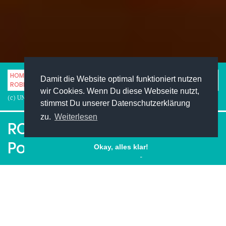
HOME
MUSIK
MUSIKINTERVIEWS
Damit die Website optimal funktioniert nutzen
ROBB: „UNTERSCHÄTZT NIE DAS POTENZIAL VON SIMPLIZITÄT“
wir Cookies. Wenn Du diese Webseite nutzt,
(c) UNIMAG
stimmst Du unserer Datenschutzerklärung
zu.
Weiterlesen
ROBB: „Unterschätzt nie das
Potenzial von Simplizität“
Okay, alles klar!
Facebook
Pinterest
Twitter
LinkedIn
XING