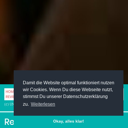
Damit die Website optimal funktioniert nutzen
wir Cookies. Wenn Du diese Webseite nutzt,
HOME
STUDENTENLEBEN
SERIEN & FILME
stimmst Du unserer Datenschutzerklärung
REVIEW2GO: WARCRAFT
zu.
Weiterlesen
(c) UNIMAG
Review2Go: Warcraft
Okay, alles klar!