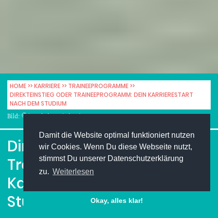
HOME
KARRIERE
TRAINEEPROGRAMME
DIREKTEINSTIEG ODER TRAINEEPROGRAMM: DEIN KARRIERESTART
NACH DEM STUDIUM
Bild: © iStockphoto / FlamingoImages
Damit die Website optimal funktioniert nutzen
Direkteinstieg oder
wir Cookies. Wenn Du diese Webseite nutzt,
stimmst Du unserer Datenschutzerklärung
Traineeprogramm: Dein
zu.
Weiterlesen
Karrierestart nach dem
Studium
Okay, alles klar!